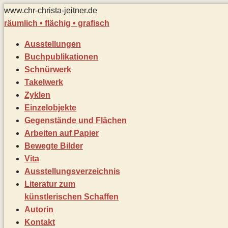
Zum
www.chr-christa-jeitner.de
Inhalt
räumlich • flächig • grafisch
springen
Ausstellungen
Buchpublikationen
Schnürwerk
Takelwerk
Zyklen
Einzelobjekte
Gegenstände und Flächen
Arbeiten auf Papier
Bewegte Bilder
Vita
Ausstellungsverzeichnis
Literatur zum
künstlerischen Schaffen
Autorin
Kontakt