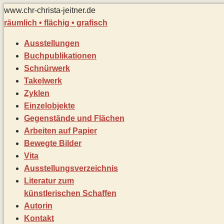
Zum
www.chr-christa-jeitner.de
Inhalt
räumlich • flächig • grafisch
springen
Ausstellungen
Buchpublikationen
Schnürwerk
Takelwerk
Zyklen
Einzelobjekte
Gegenstände und Flächen
Arbeiten auf Papier
Bewegte Bilder
Vita
Ausstellungsverzeichnis
Literatur zum
künstlerischen Schaffen
Autorin
Kontakt