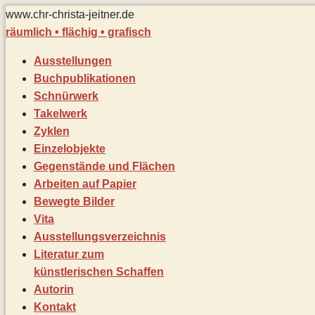
Zum
www.chr-christa-jeitner.de
Inhalt
räumlich • flächig • grafisch
springen
Ausstellungen
Buchpublikationen
Schnürwerk
Takelwerk
Zyklen
Einzelobjekte
Gegenstände und Flächen
Arbeiten auf Papier
Bewegte Bilder
Vita
Ausstellungsverzeichnis
Literatur zum
künstlerischen Schaffen
Autorin
Kontakt