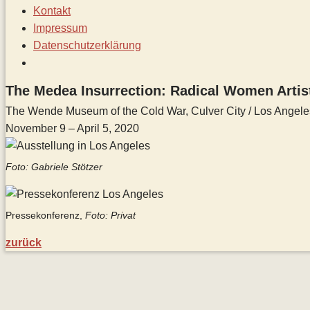
Kontakt
Impressum
Datenschutz­erklärung
Toggle
website
The Medea Insurrection: Radical Women Artist
search
The Wende Museum of the Cold War, Culver City / Los Angeles
November 9 – April 5, 2020
Foto: Gabriele Stötzer
Pressekonferenz,
Foto: Privat
zurück