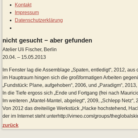
Kontakt
Impressum
Datenschutz­erklärung
Toggle
website
nicht gesucht − aber gefunden
search
Atelier Uli Fischer, Berlin
20.04. – 15.05.2013
Im Fenster lag die Assemblage „Spaten, entledigt“, 2012, au
im Hauptraum hingen sich die großformatigen Arbeiten gegen
„Fundstück: Plane, aufgehoben“, 2006, und „Paradigm“, 2013, 
In die Tiefe ergoss sich „Ende und Fortgang (frei nach Maurici
Im weiteren „Mantel-Mantel, abgelegt“, 2009, „Schlepp Netz“, 
Von 2012 das dreiteilige Werkstück „Hacke hochstehend, Hacke
der im Internet steht unterhttp://vimeo.com/groups/theglobalski
zurück