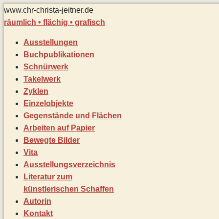
Zum
www.chr-christa-jeitner.de
Inhalt
räumlich • flächig • grafisch
springen
Ausstellungen
Buchpublikationen
Schnürwerk
Takelwerk
Zyklen
Einzelobjekte
Gegenstände und Flächen
Arbeiten auf Papier
Bewegte Bilder
Vita
Ausstellungsverzeichnis
Literatur zum
künstlerischen Schaffen
Autorin
Kontakt